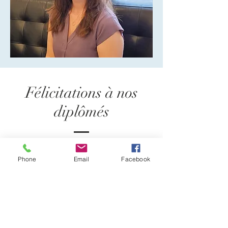
Félicitations à nos
diplômés
Reflexions Psychologie est fière
Phone
Email
Facebook
de contribuer à la formation des
futurs thérapeutes