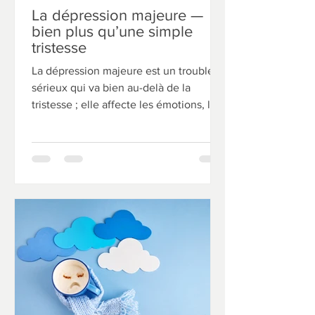
La dépression majeure —
bien plus qu’une simple
tristesse
La dépression majeure est un trouble
sérieux qui va bien au-delà de la
tristesse ; elle affecte les émotions, les
pensées et le quotidien, et dure
souvent bien plus de deux semaines.
Elle touche une personne sur cinq au
Canada, mais reste sous-traitée à cause
de la stigmatisation. Ses symptômes
vont de la fatigue aux pensées
négatives. Ce n’est ni une faiblesse ni
un échec : avec le bon soutien, on peut
s’en sortir.