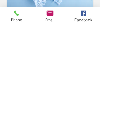
Phone
Email
Facebook
Joelle Jobin
29 janv.
Est-ce que c’est plus que la
déprime d’hiver ?
Qu’est-ce que la déprime d'hiver ? La
déprime d'hiver décrit une baisse
temporaire d’énergie ou de moral
pendant les mois d’hiver. Le manque
de lumière naturelle, le froid et les
changements de routine peuvent y
contribuer. Plusieurs personnes se
sentent alors plus fatiguées, moins
motivées ou ont envie de rester
davantage à la maison. Pour la plupart,
ces sensations restent légères et