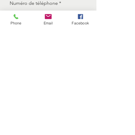
Numéro de téléphone
Phone
Email
Facebook
Adresse courriel
Pourquoi voulez vous de la thérapie
Envoyer